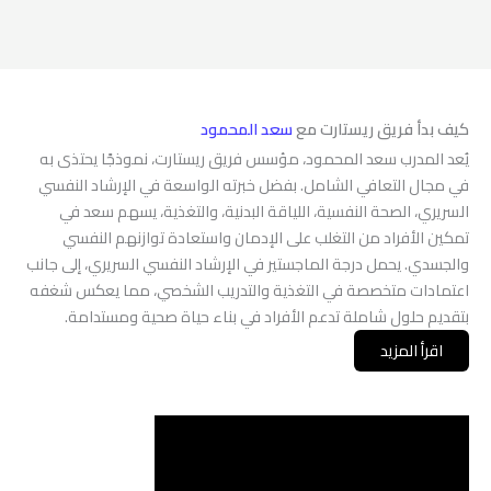
كيف بدأ فريق ريستارت مع
سعد المحمود
يُعد المدرب سعد المحمود، مؤسس فريق ريستارت، نموذجًا يحتذى به
في مجال التعافي الشامل. بفضل خبرته الواسعة في الإرشاد النفسي
السريري، الصحة النفسية، اللياقة البدنية، والتغذية، يسهم سعد في
تمكين الأفراد من التغلب على الإدمان واستعادة توازنهم النفسي
والجسدي. يحمل درجة الماجستير في الإرشاد النفسي السريري، إلى جانب
اعتمادات متخصصة في التغذية والتدريب الشخصي، مما يعكس شغفه
بتقديم حلول شاملة تدعم الأفراد في بناء حياة صحية ومستدامة.
اقرأ المزيد