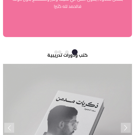
فالحمد لله كثيرا
كتب ودورات تدريبية