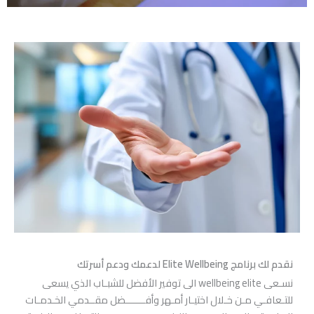
نقدم لك برنامج Elite Wellbeing لدعمك ودعم أسرتك
نسـعى wellbeing elite الى توفير الأفضل للشبـاب الذي يسعى
للتـعافـي مـن خـلال اختيـار أمـهر وأفـــــــضل مقــدمي الخـدمـات