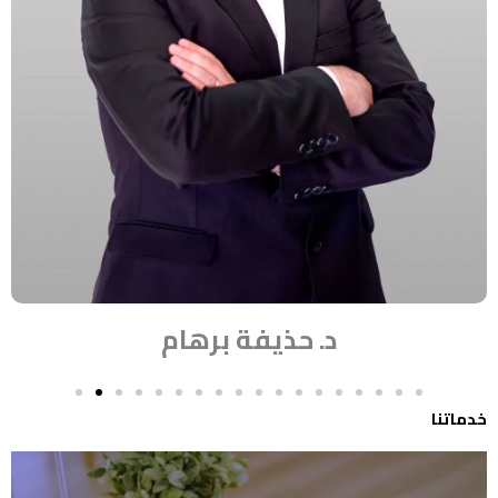
د. حذيفة برهام
خدماتنا