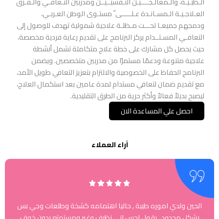
الـطبـيـة، والـمعالـجــــيـن النـفسيــيــن ومدربين التـعافـي والـفـرق
العـلاجـيـة الـمسـانـدة عـلـــــى ً مستـوى الوطن العـربـي،
ودمجهم جميعـا تحـــت مـظلـة علاجية شمولية تهدف للوصول إلى
التعافـي المسـتــدام يركز البرنامج على تقديم رعاية فردية مخصصة،
حيث يحصل كل مشارك على خطة علاج متكاملة تشمل أنشطة
علاجية متنوعة ودعمًا مستمرًا من مدربين متخصصين. ويضمن
البرنامج الحفاظ على الخصوصية والالتزام بتعزيز التعافي طويل الأمد،
مع تقديم ضمان لتعافي مستدام لمدة عامين بعد استكمال العلاج،
ليصبح بديلاً فعالاً وأكثر حرية من الطرق التقليدية.
احصل علي المساعدة الان
آراء العملاء
الحين ولدي اموره طيبة , حاليا اهتمامه كشخة وطلعات وجي بس
بشكل محدود , يقول احس اني نظيف وغير ومستمتع بدون خوف